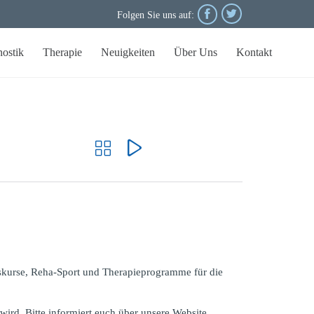


Folgen Sie uns auf:
Skip
nostik
Therapie
Neuigkeiten
Über Uns
Kontakt
to
conten


nskurse, Reha-Sport und Therapieprogramme für die
wird. Bitte informiert euch über unsere Website.