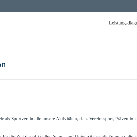
Leistungsdiag
on
ls Sportverein alle unsere Aktivitäten, d. h. Vereinssport, Präventio
ür die Zeit der offiziellen Schul- und Universitätsschließungen gelten 