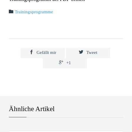
Kategorie:

Trainingsprogramme


Gefällt mir
Tweet

+1
Ähnliche Artikel